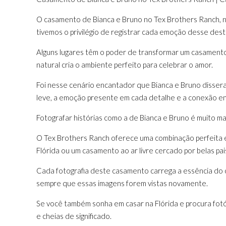
O casamento de Bianca e Bruno no Tex Brothers Ranch, n
tivemos o privilégio de registrar cada emoção desse des
Alguns lugares têm o poder de transformar um casamento 
natural cria o ambiente perfeito para celebrar o amor.
Foi nesse cenário encantador que Bianca e Bruno disseram
leve, a emoção presente em cada detalhe e a conexão en
Fotografar histórias como a de Bianca e Bruno é muito m
O Tex Brothers Ranch oferece uma combinação perfeita en
Flórida ou um casamento ao ar livre cercado por belas pa
Cada fotografia deste casamento carrega a essência do c
sempre que essas imagens forem vistas novamente.
Se você também sonha em casar na Flórida e procura fotóg
e cheias de significado.