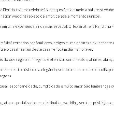
a Flórida, foi uma celebração inesquecível em meio à natureza exub
tination wedding repleto de amor, beleza e momentos únicos.
em uma experiência ainda mais especial. O Tex Brothers Ranch, na Fl
 "sim", cercados por familiares, amigos e uma natureza exuberante q
tre o casal fizeram deste casamento um dia memorável.
ais do que registrar imagens. É eternizar sentimentos, olhares, abr
tre o estilo rústico e a elegância, sendo uma excelente escolha pa
isagens.
asal: espontaneidade, cumplicidade e muito amor. São lembranças qu
rafos especializados em destination wedding, será um privilégio con