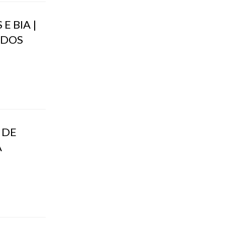
 BIA |
 DOS
 DE
A