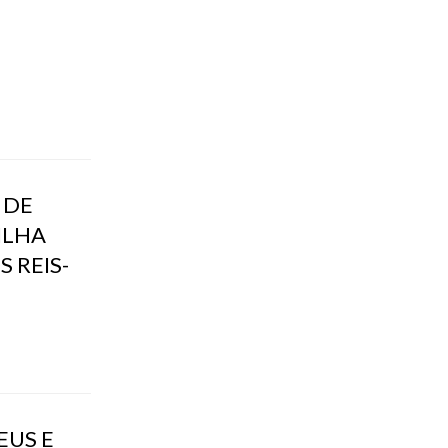
 DE
ILHA
 REIS-
EUS E