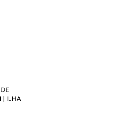
 DE
| ILHA