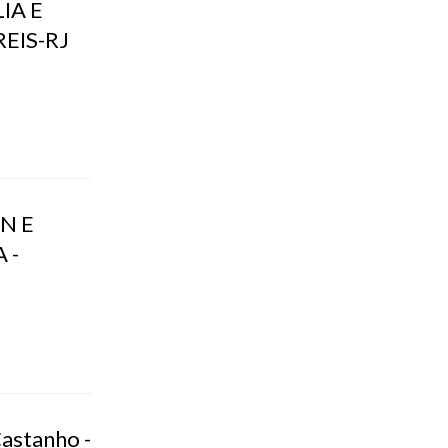
IA E
EIS-RJ
N E
 -
astanho -