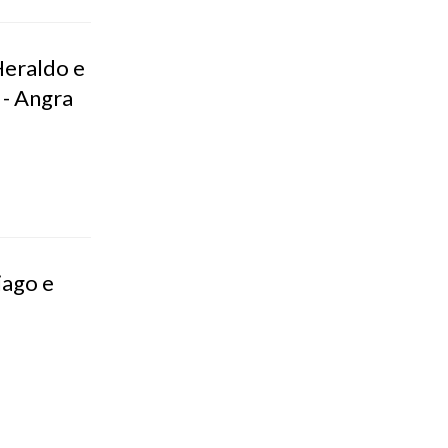
eraldo e
 - Angra
iago e