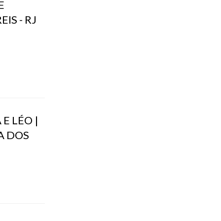
E
IS - RJ
E LÉO |
RA DOS