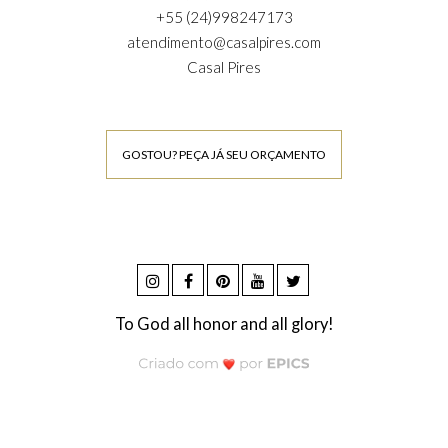
+55 (24)998247173
atendimento@casalpires.com
Casal Pires
GOSTOU? PEÇA JÁ SEU ORÇAMENTO
To God all honor and all glory!