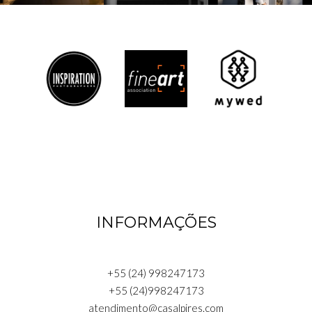
INFORMAÇÕES
+55 (24) 998247173
+55 (24)998247173
atendimento@casalpires.com