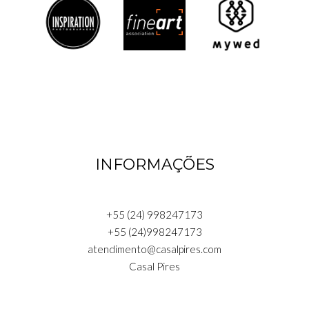
INFORMAÇÕES
+55 (24) 998247173
+55 (24)998247173
atendimento@casalpires.com
Casal Pires