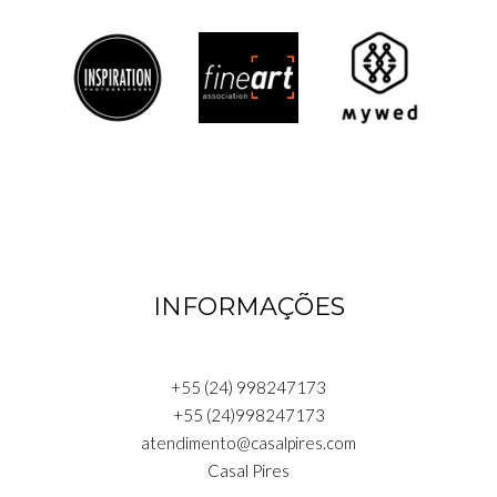
INFORMAÇÕES
+55 (24) 998247173
+55 (24)998247173
atendimento@casalpires.com
Casal Pires