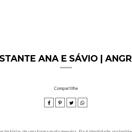
STANTE ANA E SÁVIO | ANGR
Compartilhe
 histórias de uma forma muito genuína . Ela é identidade, posterida