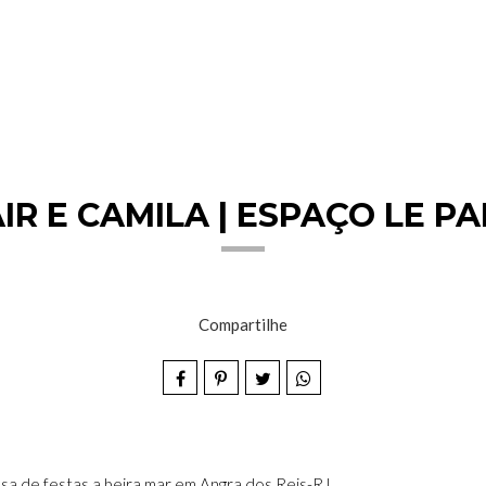
 E CAMILA | ESPAÇO LE PA
Compartilhe
a de festas a beira mar em Angra dos Reis-RJ