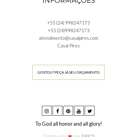
INFORMAÇÕES
+55 (24) 998247173
+55 (24)998247173
atendimento@casalpires.com
Casal Pires
GOSTOU? PEÇA JÁ SEU ORÇAMENTO
To God all honor and all glory!