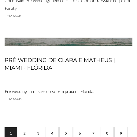
Um Ensaio Pre Wedding cheio de História e Amor: Késsia e Felipe em
Paraty
LER MAIS
PRÉ WEDDING DE CLARA E MATHEUS |
MIAMI - FLÓRIDA
Pré wedding ao nascer do sol em praia na Flórida.
LER MAIS
1
2
3
4
5
6
7
8
9